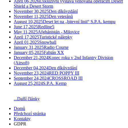
April 06,2026
Exkluzivní výstava věnovaná operacím Desert
Shield a Desert Storm
November 30,2025
Den díkůvzdání
November 11,2025
Den veteránů
August 10,2025
Deset let na „bitevní linii“ S.P.A. kempu
June 17,2025
Redline5
May 11,2025
Afghánistán - Milovice
April 17,2025
Turistické nálepky
April 01,2025
Snowball
January 31,2025
Radio Course
January 05,2025
Fabián XX
December 21,2024
Konec roku v 2nd Infantry Division
(Airsoft)
December 04,2024
Den díkůvzdání
November 23,2024
RED POPPY III
September 24,2024
CROSSROAD III
August 25,2024
S.P.A. Kemp
...Další články
Domů
Předchozí stránka
Kontakty
GDPR