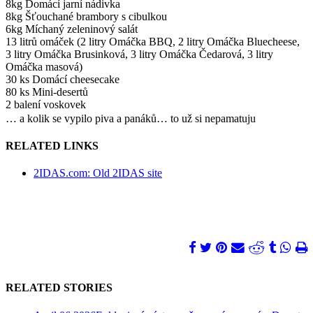
8kg Domácí jarní nádivka
8kg Šťouchané brambory s cibulkou
6kg Míchaný zeleninový salát
13 litrů omáček (2 litry Omáčka BBQ, 2 litry Omáčka Bluecheese,
3 litry Omáčka Brusinková, 3 litry Omáčka Čedarová, 3 litry
Omáčka masová)
30 ks Domácí cheesecake
80 ks Mini-desertů
2 balení voskovek
… a kolik se vypilo piva a panáků… to už si nepamatuju
RELATED LINKS
2IDAS.com: Old 2IDAS site
RELATED STORIES