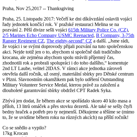
Praha, Nov 25,2017 -- Thanksgiving
Praha, 25. Listopadu 2017: Večeří ke dni díkůvzdání oslavili vojáci
řady jednotek končící rok. V pražské restauraci Melina se na
pozvání 2. Pěší divize sešli vojáci
615th Military Police Co. (CZ)
,
2/5 Marines Echo Company USMC Reenacted
,
B Company, 3-75th
Ranger Regiment CZ
,
The eighty-second" CZ
a další. „Jsme rádi,
že vojáci i se svými doprovody přijali pozvání na tuto společenskou
akci. Nejde totiž jen o to, abychom si společně dali tradičního
krocana, ale zejména abychom spolu strávili příjemný čas,
zhodnotili rok a probrali spolupráci i do toho dalšího,“ komentuje
2nd LT Laube, velitel 2IDAS. V rámci akce jednotka zároveň
otevřela další ročník, už osmý, materiální sbírky pro Dětské centrum
v Plzni. Slavnostním okamžikem pak bylo udělení Outstanding
Military Volunteer Service Medal, kterou právě za založení a
dlouholeté garantování sbírky obdržel CPT Radek Syka.
Zbývá jen dodat, že během akce se spořádalo skoro 40 kilo masa a
příloh, 13 litrů omáček a přes stovku dezertů. Ale také se sešly čtyři
bedny hraček a potřeb pro ty nejmenší. Děkujeme a těšíme se (mimo
to, že se uvidíme během roku na různých akcích) na příští ročník!
Co se snědlo a vypilo?
17kg Krocan