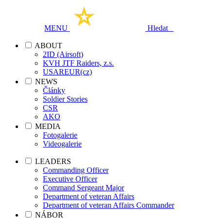
MENU
Hledat
ABOUT
2ID (Airsoft)
KVH JTF Raiders, z.s.
USAREUR(cz)
NEWS
Články
Soldier Stories
CSR
AKO
MEDIA
Fotogalerie
Videogalerie
LEADERS
Commanding Officer
Executive Officer
Command Sergeant Major
Department of veteran Affairs
Department of veteran Affairs Commander
NÁBOR