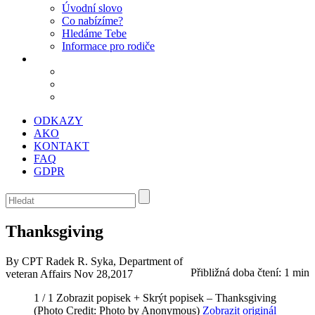
Úvodní slovo
Co nabízíme?
Hledáme Tebe
Informace pro rodiče
ODKAZY
AKO
KONTAKT
FAQ
GDPR
Thanksgiving
By CPT Radek R. Syka, Department of
Přibližná doba čtení:
1 min
veteran Affairs
Nov 28,2017
1 / 1
Zobrazit popisek +
Skrýt popisek –
Thanksgiving
(Photo Credit: Photo by Anonymous)
Zobrazit originál