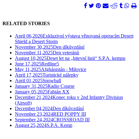
RELATED STORIES
April 06,2026
Exkluzivní výstava věnovaná operacím Desert
Shield a Desert Storm
November 30,2025
Den díkůvzdání
November 11,2025
Den veteránů
August 10,2025
Deset let na „bitevní linii“ S.P.A. kempu
June 17,2025
Redline5
May 11,2025
Afghánistán - Milovice
April 17,2025
Turistické nálepky
April 01,2025
Snowball
January 31,2025
Radio Course
January 05,2025
Fabián XX
December 21,2024
Konec roku v 2nd Infantry Division
(Airsoft)
December 04,2024
Den díkůvzdání
November 23,2024
RED POPPY III
September 24,2024
CROSSROAD III
August 25,2024
S.P.A. Kemp