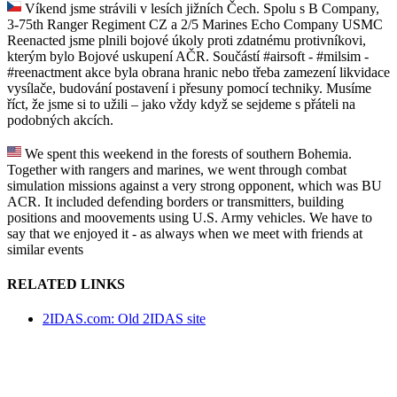
Víkend jsme strávili v lesích jižních Čech. Spolu s B Company,
3-75th Ranger Regiment CZ a 2/5 Marines Echo Company USMC
Reenacted jsme plnili bojové úkoly proti zdatnému protivníkovi,
kterým bylo Bojové uskupení AČR. Součástí #airsoft - #milsim -
#reenactment akce byla obrana hranic nebo třeba zamezení likvidace
vysílače, budování postavení i přesuny pomocí techniky. Musíme
říct, že jsme si to užili – jako vždy když se sejdeme s přáteli na
podobných akcích.
We spent this weekend in the forests of southern Bohemia.
Together with rangers and marines, we went through combat
simulation missions against a very strong opponent, which was BU
ACR. It included defending borders or transmitters, building
positions and moovements using U.S. Army vehicles. We have to
say that we enjoyed it - as always when we meet with friends at
similar events
RELATED LINKS
2IDAS.com: Old 2IDAS site