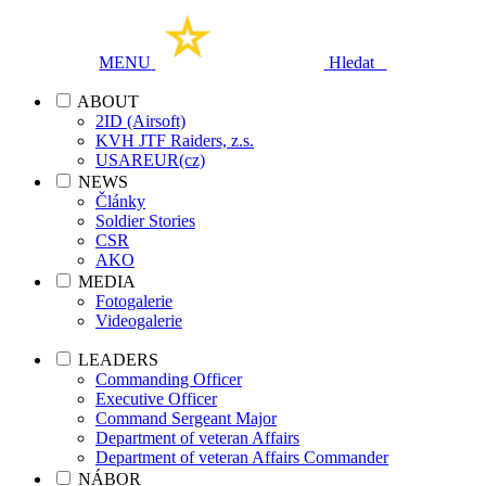
MENU
Hledat
ABOUT
2ID (Airsoft)
KVH JTF Raiders, z.s.
USAREUR(cz)
NEWS
Články
Soldier Stories
CSR
AKO
MEDIA
Fotogalerie
Videogalerie
LEADERS
Commanding Officer
Executive Officer
Command Sergeant Major
Department of veteran Affairs
Department of veteran Affairs Commander
NÁBOR