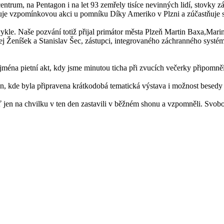
entrum, na Pentagon i na let 93 zemřely tisíce nevinných lidí, stovky zá
nizuje vzpomínkovou akci u pomníku Díky Ameriko v Plzni a zúčastňuje 
vykle. Naše pozvání totiž přijal primátor města Plzeň Martin Baxa,Ma
Ženíšek a Stanislav Šec, zástupci, integrovaného záchranného systému a
ména pietní akt, kdy jsme minutou ticha při zvucích večerky připomněli
en, kde byla připravena krátkodobá tematická výstava i možnost besedy
yť jen na chvilku v ten den zastavili v běžném shonu a vzpomněli. Svo