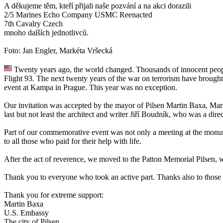
A děkujeme těm, kteří přijali naše pozvání a na akci dorazili
2/5 Marines Echo Company USMC Reenacted
7th Cavalry Czech
mnoho dalších jednotlivců.
Foto: Jan Engler, Markéta Vršecká
Twenty years ago, the world changed. Thousands of innocent people,
Flight 93. The next twenty years of the war on terrorism have brough
event at Kampa in Prague. This year was no exception.
Our invitation was accepted by the mayor of Pilsen Martin Baxa, Mar
last but not least the architect and writer Jiří Boudník, who was a direc
Part of our commemorative event was not only a meeting at the monument
to all those who paid for their help with life.
After the act of reverence, we moved to the Patton Memorial Pilsen, wh
Thank you to everyone who took an active part. Thanks also to those 
Thank you for extreme support:
Martin Baxa
U.S. Embassy
The city of Pilsen