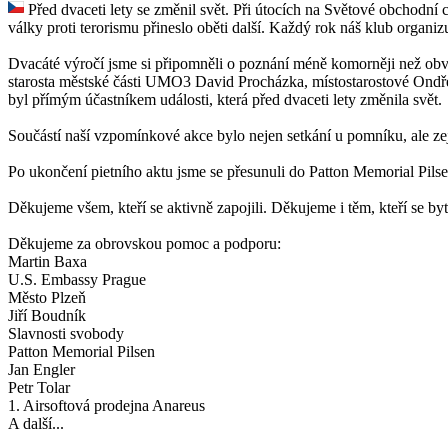
Před dvaceti lety se změnil svět. Při útocích na Světové obchodní c
války proti terorismu přineslo oběti další. Každý rok náš klub orga
Dvacáté výročí jsme si připomněli o poznání méně komorněji než ob
starosta městské části UMO3 David Procházka, místostarostové Ondřej 
byl přímým účastníkem události, která před dvaceti lety změnila svět.
Součástí naší vzpomínkové akce bylo nejen setkání u pomníku, ale zej
Po ukončení pietního aktu jsme se přesunuli do Patton Memorial Pils
Děkujeme všem, kteří se aktivně zapojili. Děkujeme i těm, kteří se b
Děkujeme za obrovskou pomoc a podporu:
Martin Baxa
U.S. Embassy Prague
Město Plzeň
Jiří Boudník
Slavnosti svobody
Patton Memorial Pilsen
Jan Engler
Petr Tolar
1. Airsoftová prodejna Anareus
A další...