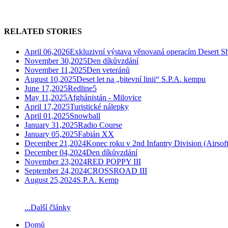
RELATED STORIES
April 06,2026
Exkluzivní výstava věnovaná operacím Desert Sh
November 30,2025
Den díkůvzdání
November 11,2025
Den veteránů
August 10,2025
Deset let na „bitevní linii“ S.P.A. kempu
June 17,2025
Redline5
May 11,2025
Afghánistán - Milovice
April 17,2025
Turistické nálepky
April 01,2025
Snowball
January 31,2025
Radio Course
January 05,2025
Fabián XX
December 21,2024
Konec roku v 2nd Infantry Division (Airsoft
December 04,2024
Den díkůvzdání
November 23,2024
RED POPPY III
September 24,2024
CROSSROAD III
August 25,2024
S.P.A. Kemp
...Další články
Domů