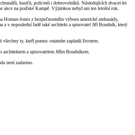
chranářů, hasičů, policistů i dobrovolníků. Následujících dvacet let
se akce na pražské Kampě. Výjimkou nebyl ani ten letošní rok.
rina Homan-Jones z bezpečnostního výboru americké ambasády,
 v neposlední řadě také architekt a spisovatel Jiří Boudník, který
 všechny ty, kteří pomoc ostatním zaplatili životem.
 s architektem a spisovatelem Jiřím Boudníkem.
boda není zadarmo.