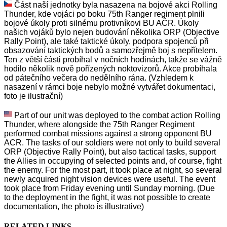
Část naší jednotky byla nasazena na bojové akci Rolling
Thunder, kde vojáci po boku 75th Ranger regiment plnili
bojové úkoly proti silnému protivníkovi BU AČR. Úkoly
našich vojáků bylo nejen budování několika ORP (Objective
Rally Point), ale také taktické úkoly, podpora spojenců při
obsazování taktických bodů a samozřejmě boj s nepřítelem.
Ten z větší části probíhal v nočních hodinách, takže se vážně
hodilo několik nově pořízených noktovizorů. Akce probíhala
od pátečního večera do nedělního rána. (Vzhledem k
nasazení v rámci boje nebylo možné vytvářet dokumentaci,
foto je ilustrační)
Part of our unit was deployed to the combat action Rolling
Thunder, where alongside the 75th Ranger Regiment
performed combat missions against a strong opponent BU
ACR. The tasks of our soldiers were not only to build several
ORP (Objective Rally Point), but also tactical tasks, support
the Allies in occupying of selected points and, of course, fight
the enemy. For the most part, it took place at night, so several
newly acquired night vision devices were useful. The event
took place from Friday evening until Sunday morning. (Due
to the deployment in the fight, it was not possible to create
documentation, the photo is illustrative)
RELATED LINKS