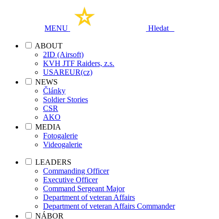
MENU
Hledat
ABOUT
2ID (Airsoft)
KVH JTF Raiders, z.s.
USAREUR(cz)
NEWS
Články
Soldier Stories
CSR
AKO
MEDIA
Fotogalerie
Videogalerie
LEADERS
Commanding Officer
Executive Officer
Command Sergeant Major
Department of veteran Affairs
Department of veteran Affairs Commander
NÁBOR