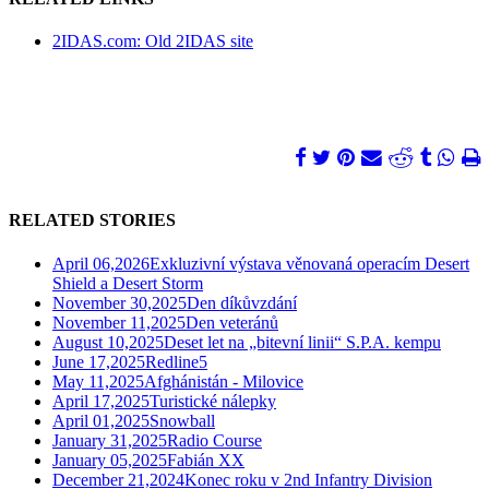
2IDAS.com: Old 2IDAS site
RELATED STORIES
April 06,2026
Exkluzivní výstava věnovaná operacím Desert
Shield a Desert Storm
November 30,2025
Den díkůvzdání
November 11,2025
Den veteránů
August 10,2025
Deset let na „bitevní linii“ S.P.A. kempu
June 17,2025
Redline5
May 11,2025
Afghánistán - Milovice
April 17,2025
Turistické nálepky
April 01,2025
Snowball
January 31,2025
Radio Course
January 05,2025
Fabián XX
December 21,2024
Konec roku v 2nd Infantry Division