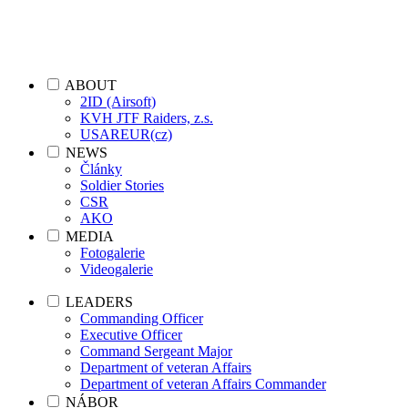
ABOUT
2ID (Airsoft)
KVH JTF Raiders, z.s.
USAREUR(cz)
NEWS
Články
Soldier Stories
CSR
AKO
MEDIA
Fotogalerie
Videogalerie
LEADERS
Commanding Officer
Executive Officer
Command Sergeant Major
Department of veteran Affairs
Department of veteran Affairs Commander
NÁBOR