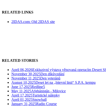
RELATED LINKS
2IDAS.com: Old 2IDAS site
RELATED STORIES
April 06,2026
Exkluzivní výstava věnovaná operacím Desert Sh
November 30,2025
Den díkůvzdání
November 11,2025
Den veteránů
August 10,2025
Deset let na „bitevní linii“ S.P.A. kempu
June 17,2025
Redline5
May 11,2025
Afghánistán - Milovice
April 17,2025
Turistické nálepky
April 01,2025
Snowball
January 31,2025
Radio Course