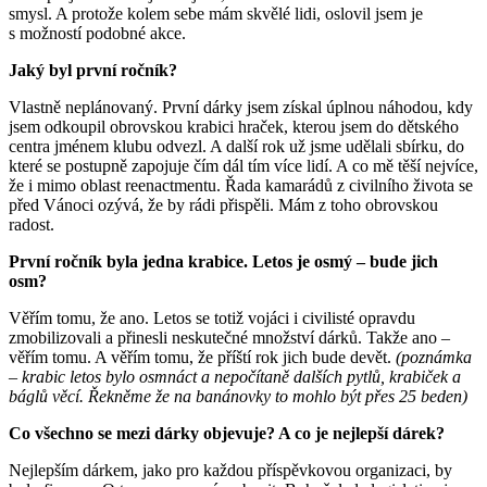
smysl. A protože kolem sebe mám skvělé lidi, oslovil jsem je
s možností podobné akce.
Jaký byl první ročník?
Vlastně neplánovaný. První dárky jsem získal úplnou náhodou, kdy
jsem odkoupil obrovskou krabici hraček, kterou jsem do dětského
centra jménem klubu odvezl. A další rok už jsme udělali sbírku, do
které se postupně zapojuje čím dál tím více lidí. A co mě těší nejvíce,
že i mimo oblast reenactmentu. Řada kamarádů z civilního života se
před Vánoci ozývá, že by rádi přispěli. Mám z toho obrovskou
radost.
První ročník byla jedna krabice. Letos je osmý – bude jich
osm?
Věřím tomu, že ano. Letos se totiž vojáci i civilisté opravdu
zmobilizovali a přinesli neskutečné množství dárků. Takže ano –
věřím tomu. A věřím tomu, že příští rok jich bude devět.
(poznámka
– krabic letos bylo osmnáct a nepočítaně dalších pytlů, krabiček a
báglů věcí. Řekněme že na banánovky to mohlo být přes 25 beden)
Co všechno se mezi dárky objevuje? A co je nejlepší dárek?
Nejlepším dárkem, jako pro každou příspěvkovou organizaci, by