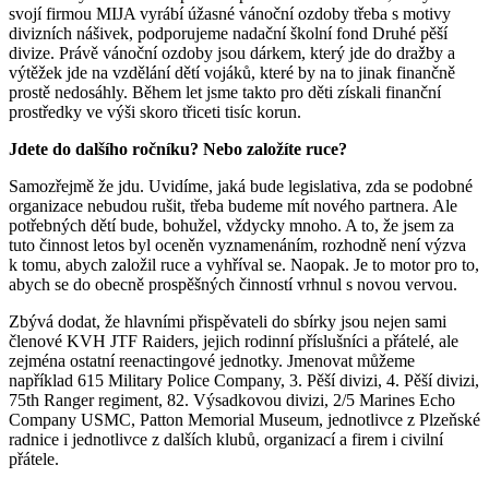
svojí firmou MIJA vyrábí úžasné vánoční ozdoby třeba s motivy
divizních nášivek, podporujeme nadační školní fond Druhé pěší
divize. Právě vánoční ozdoby jsou dárkem, který jde do dražby a
výtěžek jde na vzdělání dětí vojáků, které by na to jinak finančně
prostě nedosáhly. Během let jsme takto pro děti získali finanční
prostředky ve výši skoro třiceti tisíc korun.
Jdete do dalšího ročníku? Nebo založíte ruce?
Samozřejmě že jdu. Uvidíme, jaká bude legislativa, zda se podobné
organizace nebudou rušit, třeba budeme mít nového partnera. Ale
potřebných dětí bude, bohužel, vždycky mnoho. A to, že jsem za
tuto činnost letos byl oceněn vyznamenáním, rozhodně není výzva
k tomu, abych založil ruce a vyhříval se. Naopak. Je to motor pro to,
abych se do obecně prospěšných činností vrhnul s novou vervou.
Zbývá dodat, že hlavními přispěvateli do sbírky jsou nejen sami
členové KVH JTF Raiders, jejich rodinní příslušníci a přátelé, ale
zejména ostatní reenactingové jednotky. Jmenovat můžeme
například 615 Military Police Company, 3. Pěší divizi, 4. Pěší divizi,
75th Ranger regiment, 82. Výsadkovou divizi, 2/5 Marines Echo
Company USMC, Patton Memorial Museum, jednotlivce z Plzeňské
radnice i jednotlivce z dalších klubů, organizací a firem i civilní
přátele.