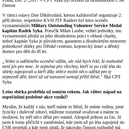
Praha, Dec 27,2017 -- CPT Syka byl oceněn za dlouhodobou CSR
činnost
V rámci oslavy Dne Díkůvzdání, kterou každoročně organizuje 2.
pěší divize, respektive KVH JTF Raiders byl letos oceněn
vyznamenáním
Military Outstanding Volunteer Service Medal
kapitán Radek Syka
. Poručík Milan Laube, velitel jednotky, mu
vyznamenání předal za jeho dlouholetou práci v oblasti charity,
neboť kapitán Syka je původcem, garantem a dlouholetým motorem
jednotkové sbírky pro Dětské centrum, kojenecký ústav a dětský
domov pro děti do tří let.
„Velmi si uděleného ocenění vážím, ale rád bych řekl, že rozhodně
není jen pro mne. Je zejména pro všechny, kteří se po celá léta do
sbírky zapojovali a kteří díky sbírce mohli něco udělat pro ty
nejmenší děti, které už od narození nemají příliš štěstí,“
říká CPT
Syka
Letos sbírka proběhla už osmým rokem. Jak vůbec nápad na
uspořádání podobné akce vznikl?
Myslím, že každý z nás, kteří máme to štěstí, že máme rodiny, jsme
fyzicky i duševně zdraví, můžeme rozumně uvažovat a máme tu
možnost, by měl něco dělat pro ostatní. Alespoň jednou za čas. Já
jsem k tomu přičichl v zaměstnání, kde jsem už po léta zapojený do
CSR projektů a kde jsem zjistil, že takováto činnost rozhodně má