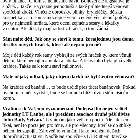
byly finance. O tom se nemusíme bavit. Bohužel ale legislativa je
složitá… takže je výrazně jednodušší a také průhlednější věnovat
spotřební zboží. Vlhčené ubrousky, plínky, bryndáčky, dětská
kosmetika… to jsou samozřejmě velmi ceněné věci denní potřeby
pro ty nejmenší mrňata, které ocení zejména sestry a lékařky
v centru. Ale děti, ty mají radost z hraček, o tom žádná.
Sám máte děti. Jak ony se staví k tomu, že najednou jsou doma
desítky nových hraček, které ale nejsou pro ně?
Moje děti každý rok samy vybírají ze svých hraček ty, které věnují
dětem, které nemají maminku a tatínka. A letos toho byla plná velká
krabice. Takže se k tomu staví miliónově.
Máte nějaký odhad, jaký objem dárků už byl Centru věnován?
Na krabice od banánů… to bude určitě přes třicet banánovek. Pokud
bychom to měli vyčíslit, bude se hodnota blížit dvou stům tisícům
korun.
Vrátím se k Vašemu vyznamenání. Podepsal ho nejen velitel
jednotky LT Laube, ale i prezident asociace druhé pěší divize
John Batty Sylvan.
To vnímám jako velikou poctu. Ale jak jsem
říkal, není to pocta jen pro mne, ale pro všechny, kteří se do sbírky
během let zapojili. Zároveň to vnímám i jako ocenění dalších
dobročinných aktivit. Například společně s LT Ruthem, který se