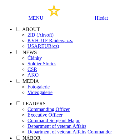
MENU
Hledat
ABOUT
2ID (Airsoft)
KVH JTF Raiders, z.s.
USAREUR(cz)
NEWS
Články
Soldier Stories
CSR
AKO
MEDIA
Fotogalerie
Videogalerie
LEADERS
Commanding Officer
Executive Officer
Command Sergeant Major
Department of veteran Affairs
Department of veteran Affairs Commander
NÁBOR