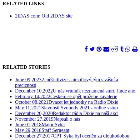
RELATED LINKS
2IDAS.com: Old 2IDAS site
RELATED STORIES
June 09,2023
2. pěší divize - airsoftový tým s vášní a
precizností
December 10,2022
U nás vrtulník neznamená smrt. Jinde ano.
February 14,2022
Českem se opět prožene kavalerie
October 08,2021
Dvacet let jednotky na Radio Dixie
May 11,2021
Slavnosti Svobody 2021 - online vstup
December 20,2020
Redaktor rádia Dixie na naší akci
November 27,2019
Napsali o nás
June 01,2018
Major Syka
May 29,2018
Staff Sergeant
December 27,2017
CPT Syka byl oceněn za dlouhodobou