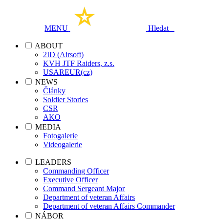
MENU
Hledat
ABOUT
2ID (Airsoft)
KVH JTF Raiders, z.s.
USAREUR(cz)
NEWS
Články
Soldier Stories
CSR
AKO
MEDIA
Fotogalerie
Videogalerie
LEADERS
Commanding Officer
Executive Officer
Command Sergeant Major
Department of veteran Affairs
Department of veteran Affairs Commander
NÁBOR