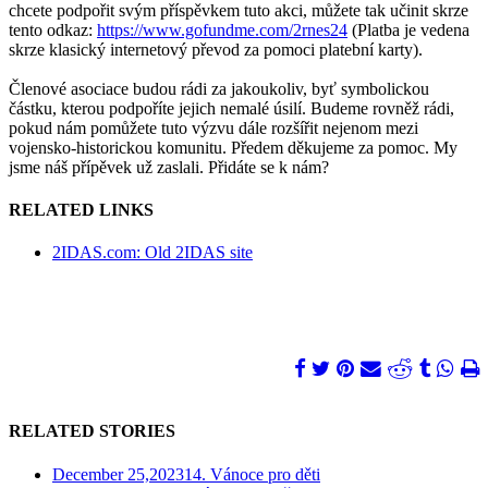
chcete podpořit svým příspěvkem tuto akci, můžete tak učinit skrze
tento odkaz:
https://www.gofundme.com/2rnes24
(Platba je vedena
skrze klasický internetový převod za pomoci platební karty).
Členové asociace budou rádi za jakoukoliv, byť symbolickou
částku, kterou podpoříte jejich nemalé úsilí. Budeme rovněž rádi,
pokud nám pomůžete tuto výzvu dále rozšířit nejenom mezi
vojensko-historickou komunitu. Předem děkujeme za pomoc. My
jsme náš přípěvek už zaslali. Přidáte se k nám?
RELATED LINKS
2IDAS.com: Old 2IDAS site
RELATED STORIES
December 25,2023
14. Vánoce pro děti