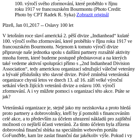
100. výročí svého zformování, které proběhlo v říjnu
roku 1917 ve francouzském Bourmontu
(Photo Credit:
Photo by CPT Radek R. Syka)
Zobrazit originál
Plzeň, Jan 01,2017 -- Oslavy 100 let
V letošním roce slaví americká 2. pěší divize „Indianhead“ kulaté
100. výročí svého zformování, které proběhlo v říjnu roku 1917 ve
francouzském Bourmontu. Nejenom k tomuto výročí divize
připravuje naše jednotka spolu s dalšími partnery rozsáhlé aktivity
mnoha forem, které budeme postupně představovat a na kterých
také vedeme aktivní spolupráci přímo s „2nd Indianhead Division
Association“, tedy americkou organizací sdružující válečné veterány
a bývalé příslušníky této slavné divize. Právě zmíněná veteránská
organizace chystá letos ve dnech 13. až 16. září velké výroční
setkání všech žijících veteránů divize a oslavu 100. výročí
zformování. A i vy můžete pomoci s organizací této akce. Ptáte se
jak?
Veteránská organizace je, stejně jako my neziskovka a proto hledá
proto partnery a dobrovolníky, kteří by jí pomohli s financováním
celé akce, a to především za účelem uhrazení nákladů pro zajištění
možnosti co nejširší účasti veteránů. Za tímto účelem byla zřízena
dobrovolná finanční sbírka na speciálním webovém portálu
GoFundMe, kam lze zaslat finanční dar jakékoliv výše. Pokud i vy