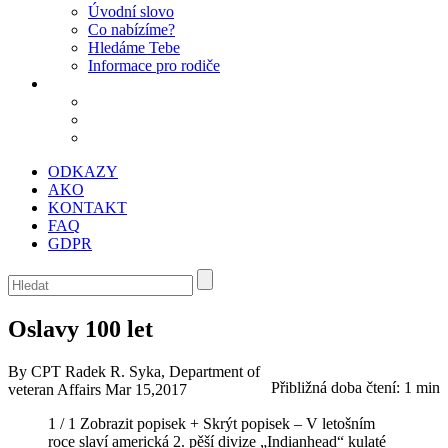
Úvodní slovo
Co nabízíme?
Hledáme Tebe
Informace pro rodiče
ODKAZY
AKO
KONTAKT
FAQ
GDPR
Oslavy 100 let
By CPT Radek R. Syka, Department of
Přibližná doba čtení:
1 min
veteran Affairs
Mar 15,2017
1 / 1
Zobrazit popisek +
Skrýt popisek –
V letošním
roce slaví americká 2. pěší divize „Indianhead“ kulaté