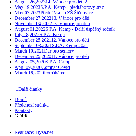
August 26,2023
14. Vánoce pro děti 2
May 19,2023
S.P.A. Kemp - předtáborový sraz
May 03,2023
Přednáška na ZŠ Štěnovice
December 27,2022
13. Vánoce pro děti
November 04,2022
13. Vánoce pro děti
August 01,2022
S.P.A. Kemp - Další úspěšný ročník
July 18,2022
S.P.A. Kemp
December 25,2021
12. Vánoce pro děti
September 03,2021
S.P.A. Kemp 2021
March 10,2021
Dar pro seniory
December 25,2020
11. Vánoce pro děti
August 05,2020
S.P.A. Camp
April 09,2020
Combat Covid
March 18,2020
Pomáháme
...Další články
Domů
Předchozí stránka
Kontakty
GDPR
Realizace: Hyza.net