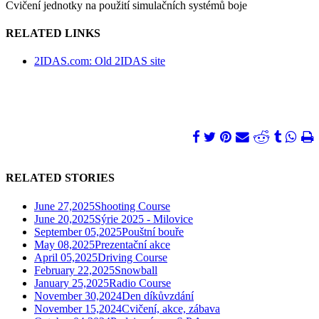
Cvičení jednotky na použití simulačních systémů boje
RELATED LINKS
2IDAS.com: Old 2IDAS site
RELATED STORIES
June 27,2025
Shooting Course
June 20,2025
Sýrie 2025 - Milovice
September 05,2025
Pouštní bouře
May 08,2025
Prezentační akce
April 05,2025
Driving Course
February 22,2025
Snowball
January 25,2025
Radio Course
November 30,2024
Den díkůvzdání
November 15,2024
Cvičení, akce, zábava