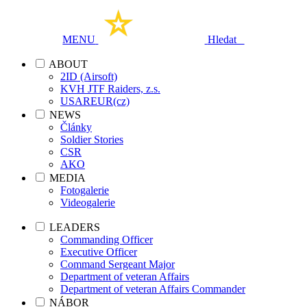
MENU
Hledat
ABOUT
2ID (Airsoft)
KVH JTF Raiders, z.s.
USAREUR(cz)
NEWS
Články
Soldier Stories
CSR
AKO
MEDIA
Fotogalerie
Videogalerie
LEADERS
Commanding Officer
Executive Officer
Command Sergeant Major
Department of veteran Affairs
Department of veteran Affairs Commander
NÁBOR