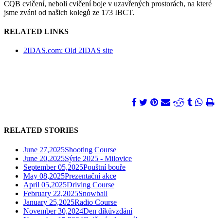
CQB cvičení, neboli cvičení boje v uzavřených prostorách, na které
jsme zváni od našich kolegů ze 173 IBCT.
RELATED LINKS
2IDAS.com: Old 2IDAS site
RELATED STORIES
June 27,2025
Shooting Course
June 20,2025
Sýrie 2025 - Milovice
September 05,2025
Pouštní bouře
May 08,2025
Prezentační akce
April 05,2025
Driving Course
February 22,2025
Snowball
January 25,2025
Radio Course
November 30,2024
Den díkůvzdání