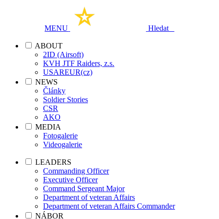
MENU
Hledat
ABOUT
2ID (Airsoft)
KVH JTF Raiders, z.s.
USAREUR(cz)
NEWS
Články
Soldier Stories
CSR
AKO
MEDIA
Fotogalerie
Videogalerie
LEADERS
Commanding Officer
Executive Officer
Command Sergeant Major
Department of veteran Affairs
Department of veteran Affairs Commander
NÁBOR