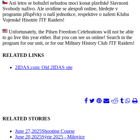
Ani letos se bohužel nebudou moci konat plzeňské Slavnosti
Svobody naživo. Ale uvidíme se alespoň online, hledejte v
programu příspěvky o naší jednotkce, respektive o našem Klubu
Vojenské Hisotrie JTF Raiders!
Unfortunately, the Pilsen Freedom Celebrations will not be able
to go live this year either. But you can see us online! Search in the
program for our unit, or for our Military History Club JTF Raiders!
RELATED LINKS
2IDAS.com: Old 2IDAS site
RELATED STORIES
June 27,2025
Shooting Course
June 20,2025
Sýrie 2025 - Milovice