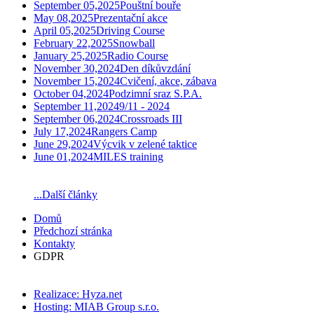
September 05,2025
Pouštní bouře
May 08,2025
Prezentační akce
April 05,2025
Driving Course
February 22,2025
Snowball
January 25,2025
Radio Course
November 30,2024
Den díkůvzdání
November 15,2024
Cvičení, akce, zábava
October 04,2024
Podzimní sraz S.P.A.
September 11,2024
9/11 - 2024
September 06,2024
Crossroads III
July 17,2024
Rangers Camp
June 29,2024
Výcvik v zelené taktice
June 01,2024
MILES training
...Další články
Domů
Předchozí stránka
Kontakty
GDPR
Realizace: Hyza.net
Hosting: MIAB Group s.r.o.