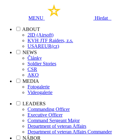
MENU
Hledat
ABOUT
2ID (Airsoft)
KVH JTF Raiders, z.s.
USAREUR(cz)
NEWS
Články
Soldier Stories
CSR
AKO
MEDIA
Fotogalerie
Videogalerie
LEADERS
Commanding Officer
Executive Officer
Command Sergeant Major
Department of veteran Affairs
Department of veteran Affairs Commander
NÁBOR