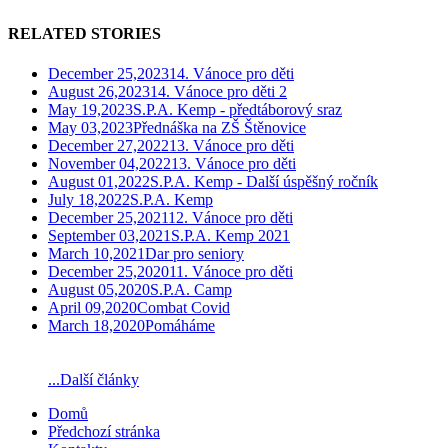
RELATED STORIES
December 25,2023
14. Vánoce pro děti
August 26,2023
14. Vánoce pro děti 2
May 19,2023
S.P.A. Kemp - předtáborový sraz
May 03,2023
Přednáška na ZŠ Štěnovice
December 27,2022
13. Vánoce pro děti
November 04,2022
13. Vánoce pro děti
August 01,2022
S.P.A. Kemp - Další úspěšný ročník
July 18,2022
S.P.A. Kemp
December 25,2021
12. Vánoce pro děti
September 03,2021
S.P.A. Kemp 2021
March 10,2021
Dar pro seniory
December 25,2020
11. Vánoce pro děti
August 05,2020
S.P.A. Camp
April 09,2020
Combat Covid
March 18,2020
Pomáháme
...Další články
Domů
Předchozí stránka