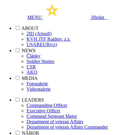
MENU
Hledat
ABOUT
2ID (Airsoft)
KVH JTF Raiders, z.s.
USAREUR(cz)
NEWS
Články
Soldier Stories
CSR
AKO
MEDIA
Fotogalerie
Videogalerie
LEADERS
Commanding Officer
Executive Officer
Command Sergeant Major
Department of veteran Affairs
Department of veteran Affairs Commander
NÁBOR