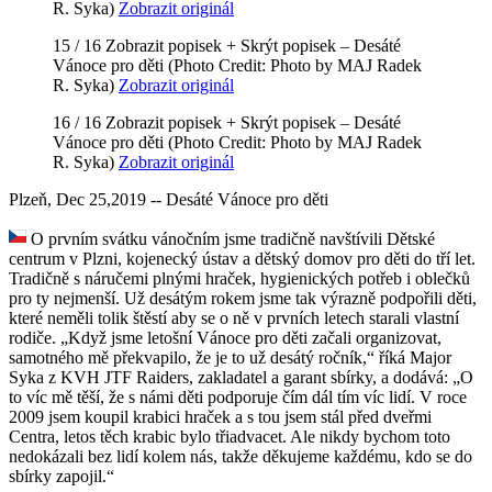
R. Syka)
Zobrazit originál
15 / 16
Zobrazit popisek +
Skrýt popisek –
Desáté
Vánoce pro děti
(Photo Credit: Photo by MAJ Radek
R. Syka)
Zobrazit originál
16 / 16
Zobrazit popisek +
Skrýt popisek –
Desáté
Vánoce pro děti
(Photo Credit: Photo by MAJ Radek
R. Syka)
Zobrazit originál
Plzeň, Dec 25,2019 -- Desáté Vánoce pro děti
O
prvním svátku vánočním jsme tradičně navštívili Dětské
centrum v Plzni, kojenecký ústav a dětský domov pro děti do tří let.
Tradičně s náručemi plnými hraček,
hygienických potřeb i oblečků
pro ty nejmenší. Už desátým rokem jsme tak výrazně podpořili děti,
které neměli tolik štěstí aby se o ně v prvních letech starali vlastní
rodiče. „Když jsme letošní Vánoce pro děti začali organizovat,
samotného mě překvapilo, že je to už desátý ročník,“ říká Major
Syka z KVH JTF Raiders, zakladatel a garant sbírky, a dodává: „O
to víc mě těší, že s námi děti podporuje čím dál tím víc lidí. V roce
2009 jsem koupil krabici hraček a s tou jsem stál před dveřmi
Centra, letos těch krabic bylo třiadvacet. Ale nikdy bychom toto
nedokázali bez lidí kolem nás, takže děkujeme každému, kdo se do
sbírky zapojil.“