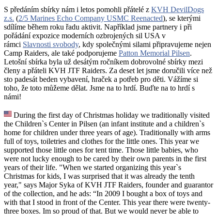
S předáním sbírky nám i letos pomohli přátelé z
KVH DevilDogs
z.s.
(
2/5 Marines Echo Company USMC Reenacted
), se kterými
sdílíme během roku řadu aktivit. Například jsme partnery i při
pořádání expozice moderních ozbrojených sil USA v
rámci
Slavnosti svobody
, kdy společnými silami připravujeme nejen
Camp Raiders, ale také podporujeme
Patton Memorial Pilsen
.
Letošní sbírka byla už desátým ročníkem dobrovolné sbírky mezi
členy a přáteli KVH JTF Raiders. Za deset let jsme doručili více než
sto padesát beden vybavení, hraček a potřeb pro děti. Vážíme si
toho, že toto můžeme dělat. Jsme na to hrdí. Buďte na to hrdí s
námi!
During the first day of Christmas holiday we traditionally visited
the Children`s Center in Pilsen (an infant institute and a children`s
home for children under three years of age). Traditionally with arms
full of toys, toiletries and clothes for the little ones. This year we
supported those little ones for tent time. Those little babies, who
were not lucky enough to be cared by their own parents in the first
years of their life. "When we started organizing this year`s
Christmas for kids, I was surprised that it was already the tenth
year," says Major Syka of KVH JTF Raiders, founder and guarantor
of the collection, and he ads: “In 2009 I bought a box of toys and
with that I stood in front of the Center. This year there were twenty-
three boxes. Im so proud of that. But we would never be able to