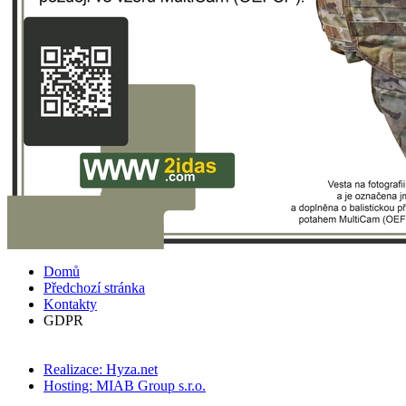
Domů
Předchozí stránka
Kontakty
GDPR
Realizace: Hyza.net
Hosting: MIAB Group s.r.o.