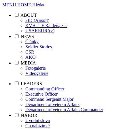
MENU
HOME
Hledat
ABOUT
2ID (Airsoft)
KVH JTF Raiders, z.s.
USAREUR(cz)
NEWS
Články
Soldier Stories
CSR
AKO
MEDIA
Fotogalerie
Videogalerie
LEADERS
Commanding Officer
Executive Officer
Command Sergeant Major
Department of veteran Affairs
Department of veteran Affairs Commander
NÁBOR
Úvodní slovo
Co nabízíme?