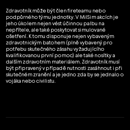
EMAIL
Zdravotník může být člen fireteamu nebo
YOUTUBE
podpůrného týmu jednotky. V MilSim akcích je
jeho úkolem nejen vést účinnou palbu na
nepřítele, ale také poskytovat simulované
ošetření. K tomu disponuje nejen vybaveným
zdravotnickým batohem (plně vybavený pro
potřebu skutečného zásahu vyžadujícího
kvalifikovanou první pomoc) ale také nosítky a
dalším zdravotním materiálem. Zdravotník musí
být připravený v případě nutnosti zasáhnout i při
skutečném zranění a je jedno zda by se jednalo o
vojáka nebo civilistu.