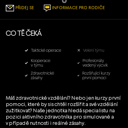
našich sociálních sítích a dalších
PŘIDEJ SE
INFORMACE PRO RODIČE
kanálech!
CO TĚ ČEKÁ
Taktické operace
Velení týmu
Kooperace
Profesionály
v týmu
vedený výcvik
Zdravotnické
Rozšiřující kurzy
zásahy
první pomoci
FACEBOOK
INSTAGRAM
Máš zdravotnické vzdělání? Nebo jen kurzy první
pomoci, které by sis chtěl rozšířit a své vzdělání
zužitkovat? Naše jednotka hledá specialistu na
pozici aktivního zdravotníka pro simulované a
v případě nutnosti i reálné zásahy.