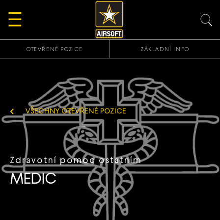
OTEVŘENÉ POZICE
ZÁKLADNÍ INFO
ZŮSTAŇME V KONTAKTU!
VŠECHNY OTEVŘENÉ POZICE
2ID (AIRSOFT)
Zdravotní pomoc ostatním
MEDIC
ZŮSTAŇME V KONTAKTU!
Zjisti další zajímavé informace na