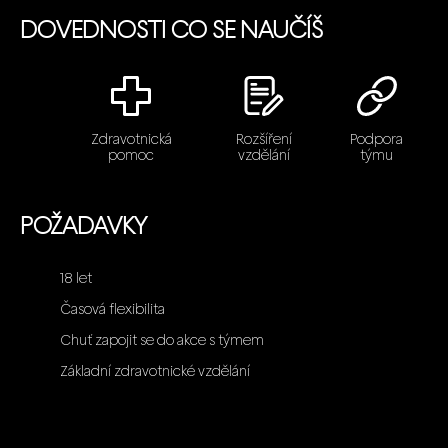
DOVEDNOSTI CO SE NAUČÍŠ
Zdravotnická
Rozšíření
Podpora
pomoc
vzdělání
týmu
POŽADAVKY
18 let
Časová flexibilita
Chuť zapojit se do akce s týmem
Základní zdravotnické vzdělání